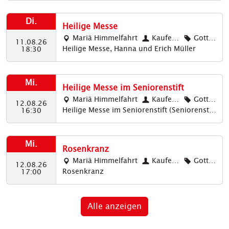
hrt
h
Di.
Heilige Messe
Mariä Himmelfahrt
Kauferi
Gottes
11.08.26
Heilige Messe, Hanna und Erich Müller
ng: Mariä
dienste,
18:30
Himmelfa
Katholisc
hrt
h
Mi.
Heilige Messe im Seniorenstift
Mariä Himmelfahrt
Kauferi
Gottes
12.08.26
Heilige Messe im Seniorenstift (Seniorenstift
ng: Mariä
dienste,
16:30
Kaufering)
Himmelfa
Katholisc
hrt
h
Mi.
Rosenkranz
Mariä Himmelfahrt
Kauferi
Gottes
12.08.26
Rosenkranz
ng: Mariä
dienste,
17:00
Himmelfa
Katholisc
hrt
h
Alle anzeigen