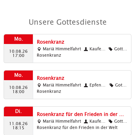
Unsere Gottesdienste
Mo.
Rosenkranz
Mariä Himmelfahrt
Kauferi
Gottes
10.08.26
Rosenkranz
ng: Mariä
dienste,
17:00
Himmelfa
Katholisc
hrt
h
Mo.
Rosenkranz
Mariä Himmelfahrt
Epfenha
Gotte
10.08.26
Rosenkranz
usen: Mari
sdienst
18:00
ä Himmelfa
e, Kathol
hrt
isch
Di.
Rosenkranz für den Frieden in der Wel
t
Mariä Himmelfahrt
Kauferi
Gottes
11.08.26
Rosenkranz für den Frieden in der Welt
ng: Mariä
dienste,
18:15
Himmelfa
Katholisc