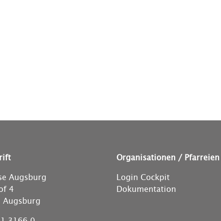
ift
Organisationen / Pfarreien
se Augsburg
Login Cockpit
of 4
Dokumentation
 Augsburg
1 3166-0