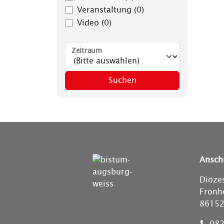
Veranstaltung (0)
Video (0)
Zeitraum
Suchen
Anschr
Diöze
Fronh
86152
082